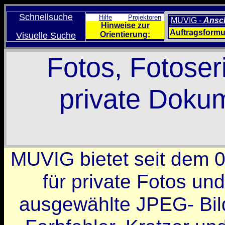
Schnellsuche
Hilfe
Projektoren
MUVIG -
Ansch
Hinweise zur
Auftragsformu
Orientierung:
Visuelle Suche
Fotos, Fotoser
private Doku
MUVIG bietet seit dem 
für private Fotos un
ausgewählte JPEG- Bild